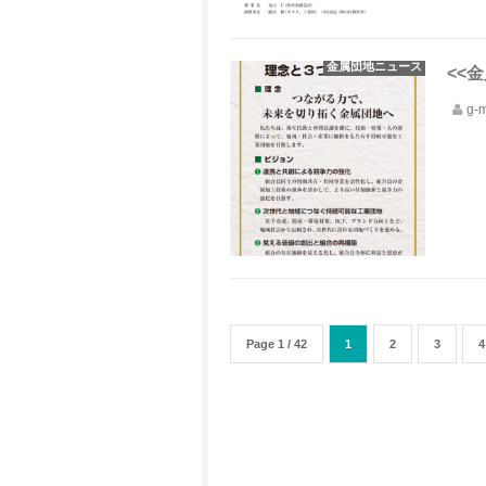
金属団地ニュース
<<金
g-
Page 1 / 42
1
2
3
4