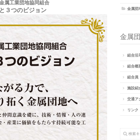
金属工業団地協同組合
金属団
と３つのビジョン
金属
組合沿
組合概
組合員
施設紹
交通ア
リンク