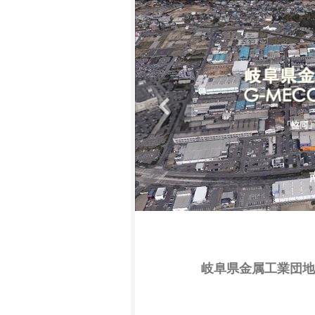
Next
団
「協同
2
3
4
岐阜県金属工業団地