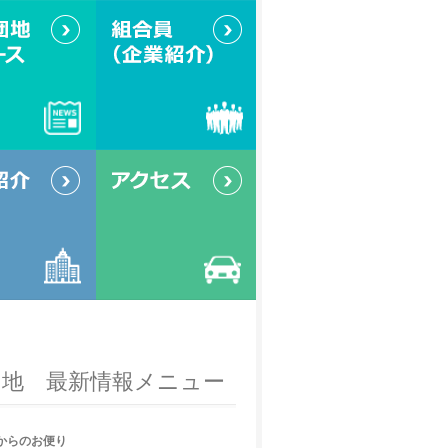
「協同」と「調和」はばたき続ける企業集団
西から見た金属団地
団地 最新情報メニュー
からのお便り