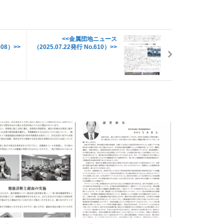
<<金属団地ニュース
608）>>
（2025.07.22発行 No.610）>>