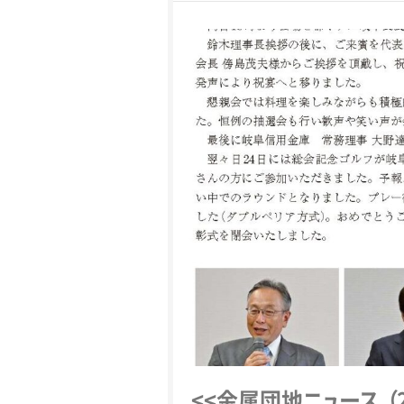
<<金属団
地
ニ
ュ
ー
ス
（