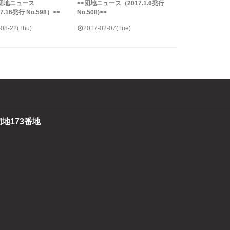
属団地ニュース
<<団地ニュース（2017.1.6発行
.7.16発行 No.598）>>
No.508)>>
-08-22(Thu)
2017-02-07(Tue)
団地173番地