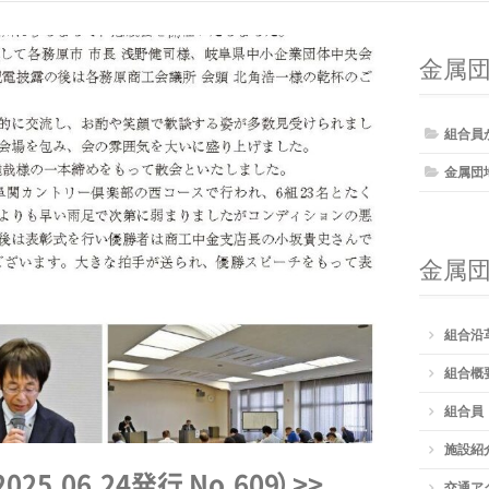
金属
組合員
金属団
金属
組合沿
組合概
組合員
施設紹
2025.06.24発行 No.60
9
）
>>
交通ア