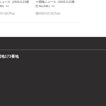
ニュース（2020.6.23発
<<団地ニュース（2020.3.23発
549）>>
行 No.546）>>
-07-02(Thu)
2020-03-31(Tue)
団地173番地