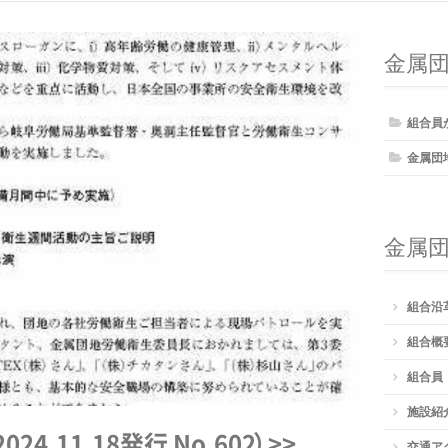
金属
組合員
金属団
金属
組合沿
組合概
組合員
施設紹
2024.11.18発行 No.60
2
）
>>
交通ア