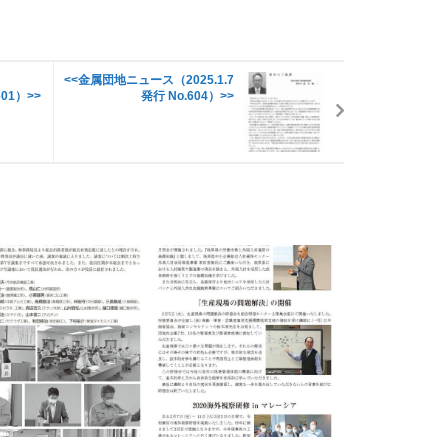
<<金属団地ニュース（2025.1.7
601）>>
発行 No.604）>>