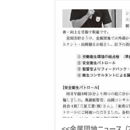
<<金属団
地
ニ
ュ
ー
ス
（