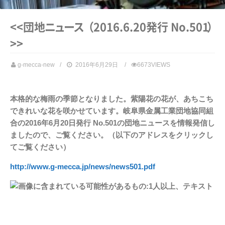
<<団
地
ニ
ュ
ー
ス
（
2016.6.20発行 No.50
1
）
>>
g-mecca-new
2016年6月29日
6673VIEWS
本格的な梅雨の季節となりました。紫陽花の花が、あちこち
できれいな花を咲かせています。岐阜県金属工業団地協同組
合の2016年6月20日発行 No.501の団地ニュースを情報発信し
ましたので、ご覧ください。（以下のアドレスをクリックし
てご覧ください）
http://www.g-mecca.jp/news/news501.pdf